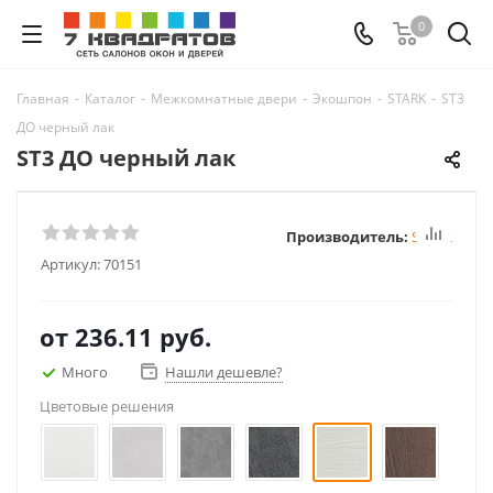
0
Главная
-
Каталог
-
Межкомнатные двери
-
Экошпон
-
STARK
-
ST3
ДО черный лак
ST3 ДО черный лак
Производитель:
STARK
Артикул:
70151
от
236.11 руб.
Много
Нашли дешевле?
Цветовые решения