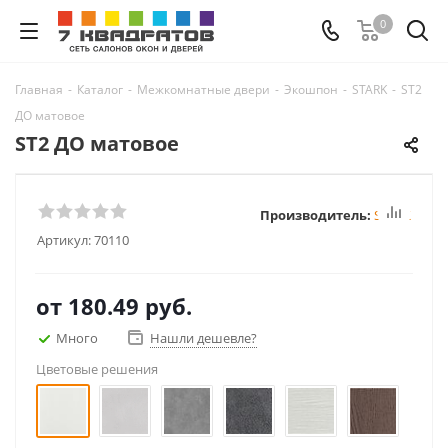
0
Главная
-
Каталог
-
Межкомнатные двери
-
Экошпон
-
STARK
-
ST2
ДО матовое
ST2 ДО матовое
Производитель:
STARK
Артикул:
70110
от
180.49 руб.
Много
Нашли дешевле?
Цветовые решения