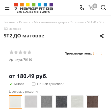
0
Главная
-
Каталог
-
Межкомнатные двери
-
Экошпон
-
STARK
-
ST2
ДО матовое
ST2 ДО матовое
Производитель:
STARK
Артикул:
70110
от
180.49 руб.
Много
Нашли дешевле?
Цветовые решения