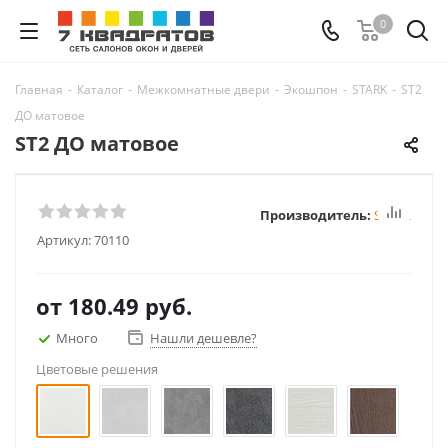
0
Главная
-
Каталог
-
Межкомнатные двери
-
Экошпон
-
STARK
-
ST2
ДО матовое
ST2 ДО матовое
Производитель:
STARK
Артикул:
70110
от
180.49 руб.
Много
Нашли дешевле?
Цветовые решения