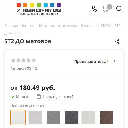
0
Главная
-
Каталог
-
Межкомнатные двери
-
Экошпон
-
STARK
-
ST2
ДО матовое
ST2 ДО матовое
Производитель:
STARK
Артикул:
70110
от
180.49 руб.
Много
Нашли дешевле?
Цветовые решения