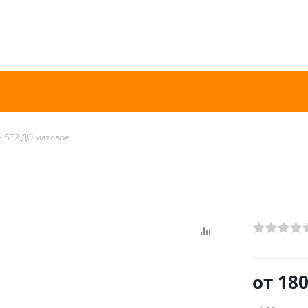
-
ST2 ДО матовое
от
180