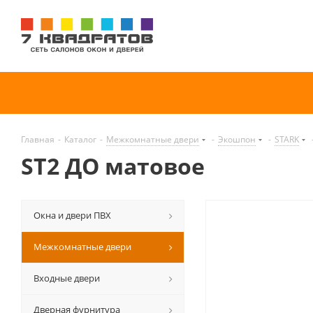
Главная
-
Каталог
-
Межкомнатные двери
-
Экошпон
-
STARK
ST2 ДО матовое
Окна и двери ПВХ
Межкомнатные двери
Входные двери
Дверная фурнитура