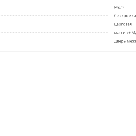
МДФ
без кромки
царговая
массив + 
Дверь меж