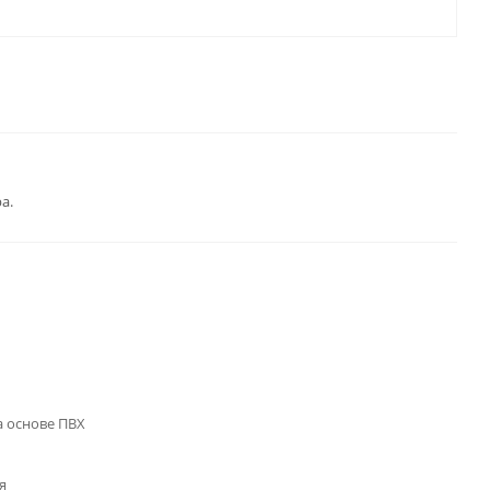
а.
 основе ПВХ
я