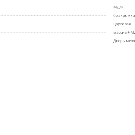
МДФ
без кромки
царговая
массив + 
Дверь меж