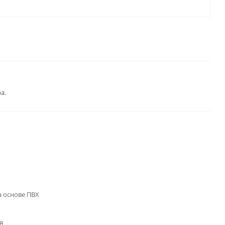
а.
 основе ПВХ
я