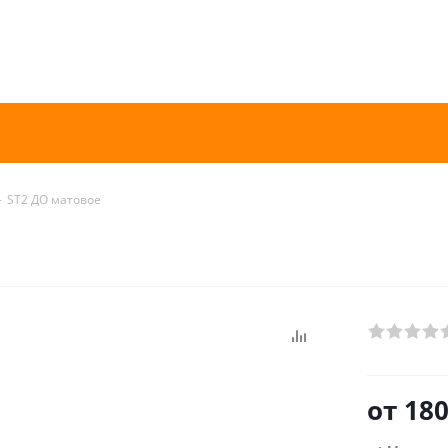
-
ST2 ДО матовое
от
180