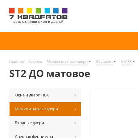
Главная
-
Каталог
-
Межкомнатные двери
-
Экошпон
-
STARK
ST2 ДО матовое
Окна и двери ПВХ
Межкомнатные двери
Входные двери
Дверная фурнитура