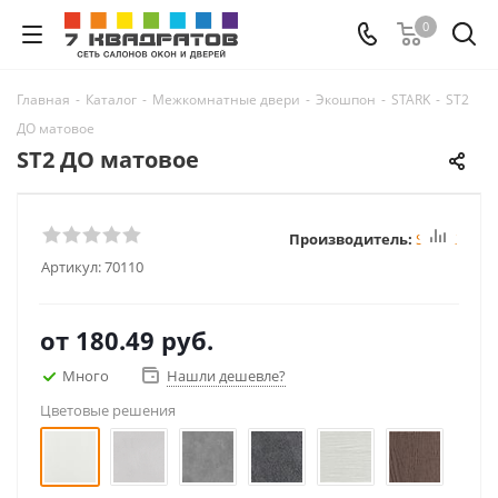
0
Главная
-
Каталог
-
Межкомнатные двери
-
Экошпон
-
STARK
-
ST2
ДО матовое
ST2 ДО матовое
Производитель:
STARK
Артикул:
70110
от
180.49 руб.
Много
Нашли дешевле?
Цветовые решения