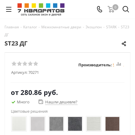
0
Главная
-
Каталог
-
Межкомнатные двери
-
Экошпон
-
STARK
-
ST23
ДГ
ST23 ДГ
Производитель:
STARK
Артикул:
70271
от
280.86 руб.
Много
Нашли дешевле?
Цветовые решения