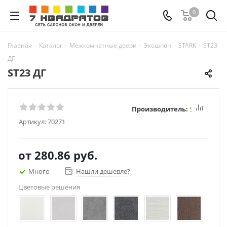
0
Главная
-
Каталог
-
Межкомнатные двери
-
Экошпон
-
STARK
-
ST23
ДГ
ST23 ДГ
Производитель:
STARK
Артикул:
70271
от
280.86 руб.
Много
Нашли дешевле?
Цветовые решения