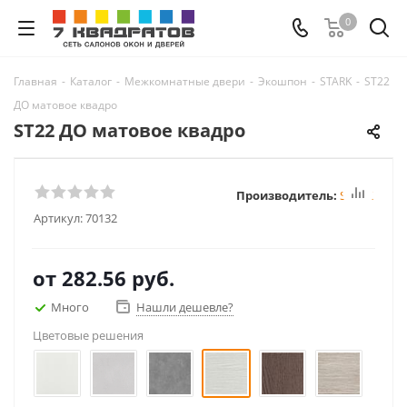
0
Главная
-
Каталог
-
Межкомнатные двери
-
Экошпон
-
STARK
-
ST22
ДО матовое квадро
ST22 ДО матовое квадро
Производитель:
STARK
Артикул:
70132
от
282.56 руб.
Много
Нашли дешевле?
Цветовые решения