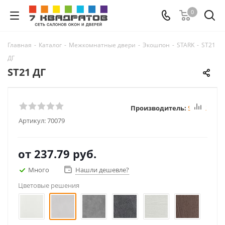
0
Главная
-
Каталог
-
Межкомнатные двери
-
Экошпон
-
STARK
-
ST21
ДГ
ST21 ДГ
Производитель:
STARK
Артикул:
70079
от
237.79 руб.
Много
Нашли дешевле?
Цветовые решения