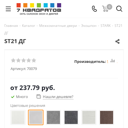
0
Главная
-
Каталог
-
Межкомнатные двери
-
Экошпон
-
STARK
-
ST21
ДГ
ST21 ДГ
Производитель:
STARK
Артикул:
70079
от
237.79 руб.
Много
Нашли дешевле?
Цветовые решения