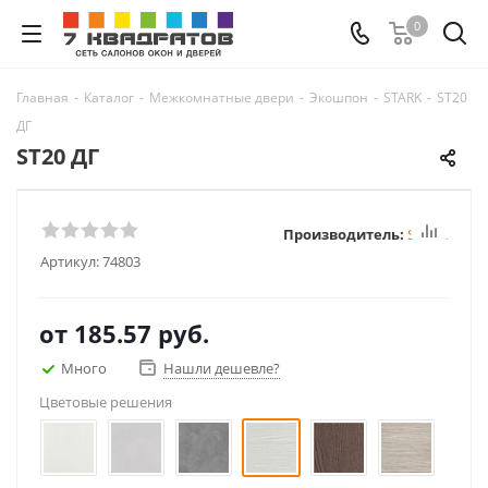
0
Главная
-
Каталог
-
Межкомнатные двери
-
Экошпон
-
STARK
-
ST20
ДГ
ST20 ДГ
Производитель:
STARK
Артикул:
74803
от
185.57 руб.
Много
Нашли дешевле?
Цветовые решения