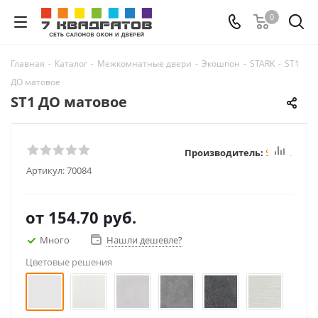
0
Главная
-
Каталог
-
Межкомнатные двери
-
Экошпон
-
STARK
-
ST1
ДО матовое
ST1 ДО матовое
Производитель:
STARK
Артикул:
70084
от
154.70 руб.
Много
Нашли дешевле?
Цветовые решения