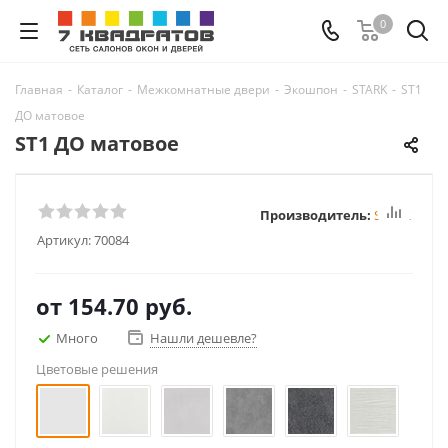
0
Главная
-
Каталог
-
Межкомнатные двери
-
Экошпон
-
STARK
-
ST1
ДО матовое
ST1 ДО матовое
Производитель:
STARK
Артикул:
70084
от
154.70 руб.
Много
Нашли дешевле?
Цветовые решения