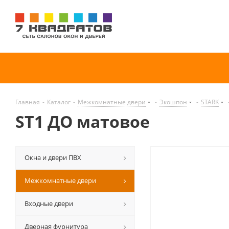
Главная
-
Каталог
-
Межкомнатные двери
-
Экошпон
-
STARK
ST1 ДО матовое
Окна и двери ПВХ
Межкомнатные двери
Входные двери
Дверная фурнитура