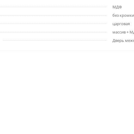
МДФ
без кромки
царговая
массив + 
Дверь меж