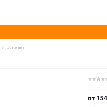
-
ST1 ДО матовое
от
154