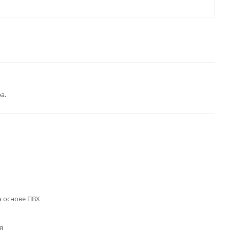
а.
 основе ПВХ
я