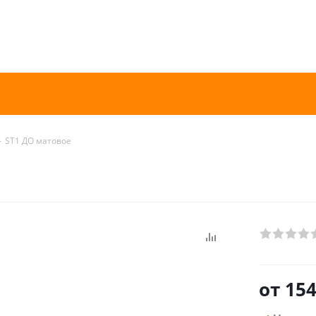
-
ST1 ДО матовое
от
154