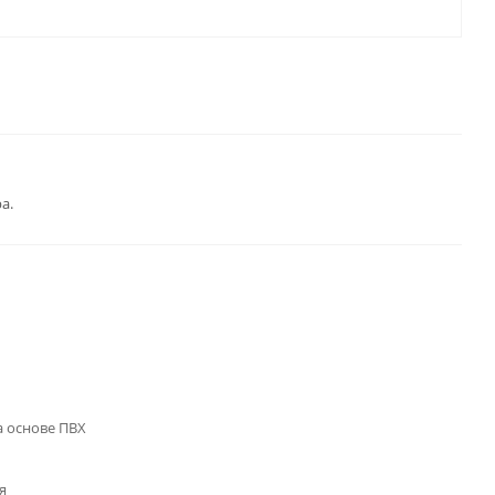
а.
 основе ПВХ
я