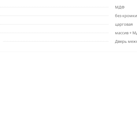
МДФ
без кромки
царговая
массив + 
Дверь меж