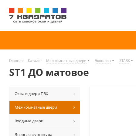
Главная
-
Каталог
-
Межкомнатные двери
-
Экошпон
-
STARK
ST1 ДО матовое
Окна и двери ПВХ
Межкомнатные двери
Входные двери
Дверная фурнитура