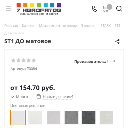
0
Главная
-
Каталог
-
Межкомнатные двери
-
Экошпон
-
STARK
-
ST1
ДО матовое
ST1 ДО матовое
Производитель:
STARK
Артикул:
70084
от
154.70 руб.
Много
Нашли дешевле?
Цветовые решения