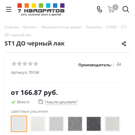
0
Главная
-
Каталог
-
Межкомнатные двери
-
Экошпон
-
STARK
-
ST1
ДО черный лак
ST1 ДО черный лак
Производитель:
STARK
Артикул:
70104
от
166.87 руб.
Много
Нашли дешевле?
Цветовые решения