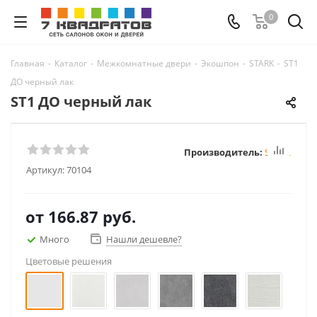
0
Главная
-
Каталог
-
Межкомнатные двери
-
Экошпон
-
STARK
-
ST1
ДО черный лак
ST1 ДО черный лак
Производитель:
STARK
Артикул:
70104
от
166.87 руб.
Много
Нашли дешевле?
Цветовые решения