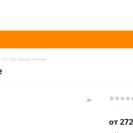
-
ST13 ДО зеркало матовое
е
от
272