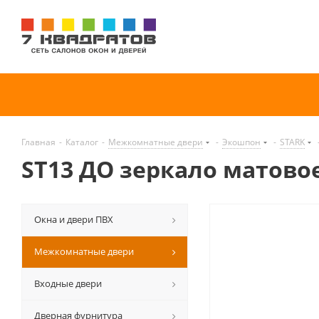
Главная
-
Каталог
-
Межкомнатные двери
-
Экошпон
-
STARK
ST13 ДО зеркало матово
Окна и двери ПВХ
Межкомнатные двери
Входные двери
Дверная фурнитура