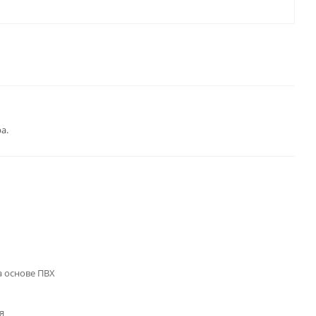
а.
 основе ПВХ
я