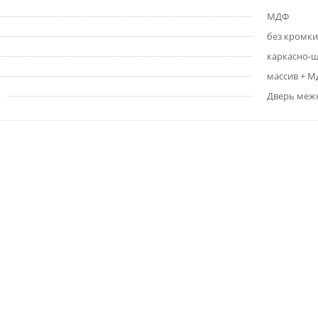
МДФ
без кромки
каркасно-
массив + 
Дверь меж