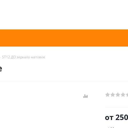
-
ST12 ДО зеркало матовое
е
от
250