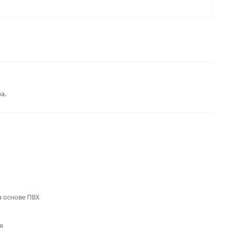
а.
 основе ПВХ
я