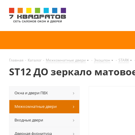
Главная
-
Каталог
-
Межкомнатные двери
-
Экошпон
-
STARK
ST12 ДО зеркало матово
Окна и двери ПВХ
Межкомнатные двери
Входные двери
Дверная фурнитура