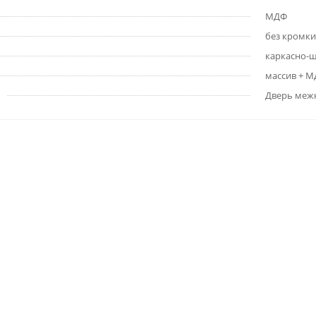
МДФ
без кромки
каркасно-
массив + 
Дверь меж