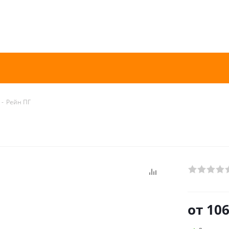
-
Рейн ПГ
от
106