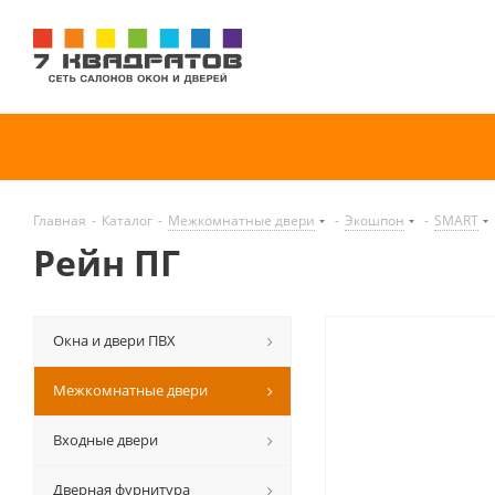
Главная
-
Каталог
-
Межкомнатные двери
-
Экошпон
-
SMART
Рейн ПГ
Окна и двери ПВХ
Межкомнатные двери
Входные двери
Дверная фурнитура