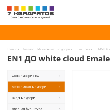
Главная
-
Каталог
-
Межкомнатные двери
-
Экошпон
-
EMALEX
EN1 ДО white cloud Emal
Окна и двери ПВХ
Межкомнатные двери
Входные двери
Дверная фурнитура