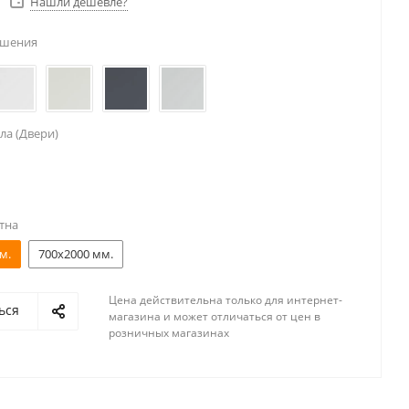
Нашли дешевле?
ешения
ла (Двери)
тна
м.
700x2000 мм.
Цена действительна только для интернет-
ься
магазина и может отличаться от цен в
розничных магазинах