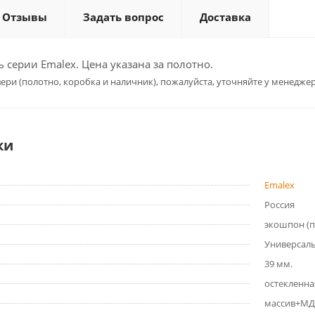
Отзывы
Задать вопрос
Доставка
серии Emalex. Цена указана за полотно.
ери (полотно, коробка и наличник), пожалуйста, уточняйте у менеджер
ки
Emalex
Россия
экошпон (
Универсал
39 мм.
остекленна
массив+МД