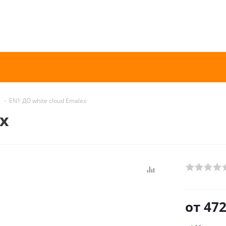
-
EN1 ДО white cloud Emalex
ex
от
472