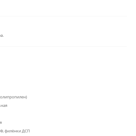
а.
полипропилен)
ьная
я
Ф, филёнки ДСП