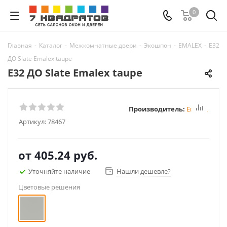
0
Главная
-
Каталог
-
Межкомнатные двери
-
Экошпон
-
EMALEX
-
E32
ДО Slate Emalex taupe
E32 ДО Slate Emalex taupe
Производитель:
Emalex
Артикул:
78467
от
405.24 руб.
Уточняйте наличие
Нашли дешевле?
Цветовые решения