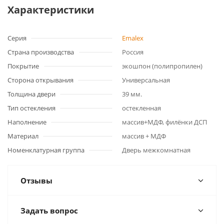
Характеристики
Серия
Emalex
Страна производства
Россия
Покрытие
экошпон (полипропилен)
Сторона открывания
Универсальная
Толщина двери
39 мм.
Тип остекления
остекленная
Наполнение
массив+МДФ, филёнки ДСП
Материал
массив + МДФ
Номенклатурная группа
Дверь межкомнатная
Отзывы
Задать вопрос