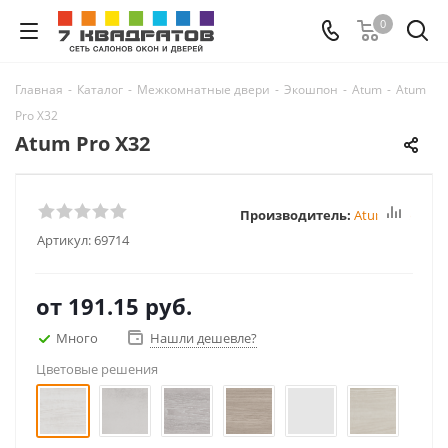
0
Главная
-
Каталог
-
Межкомнатные двери
-
Экошпон
-
Atum
-
Atum
Pro Х32
Atum Pro Х32
Производитель:
Atum Pro
Артикул:
69714
от
191.15 руб.
Много
Нашли дешевле?
Цветовые решения