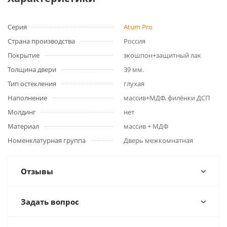
Серия
Atum Pro
Страна производства
Россия
Покрытие
экошпон+защитный лак
Толщина двери
39 мм.
Тип остекления
глухая
Наполнение
массив+МДФ, филёнки ДСП
Молдинг
нет
Материал
массив + МДФ
Номенклатурная группа
Дверь межкомнатная
Отзывы
Задать вопрос