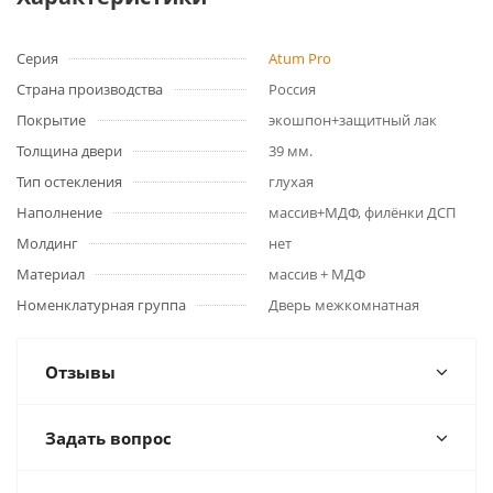
Серия
Atum Pro
Страна производства
Россия
Покрытие
экошпон+защитный лак
Толщина двери
39 мм.
Тип остекления
глухая
Наполнение
массив+МДФ, филёнки ДСП
Молдинг
нет
Материал
массив + МДФ
Номенклатурная группа
Дверь межкомнатная
Отзывы
Задать вопрос