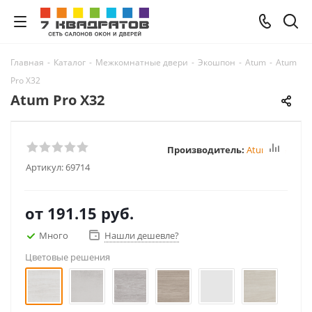
Главная
-
Каталог
-
Межкомнатные двери
-
Экошпон
-
Atum
-
Atum
Pro Х32
Atum Pro Х32
Производитель:
Atum Pro
Артикул:
69714
от
191.15 руб.
Много
Нашли дешевле?
Цветовые решения