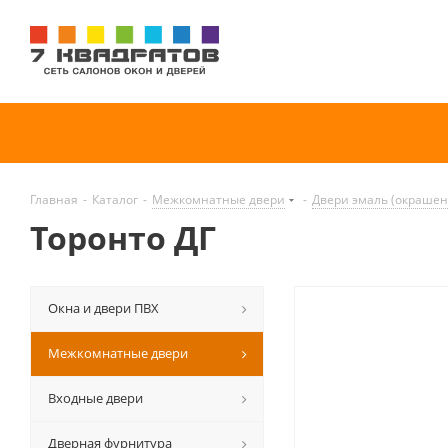
Главная
-
Каталог
-
Межкомнатные двери
-
Двери эмаль (окраше
Торонто ДГ
Окна и двери ПВХ
Межкомнатные двери
Входные двери
Дверная фурнитура