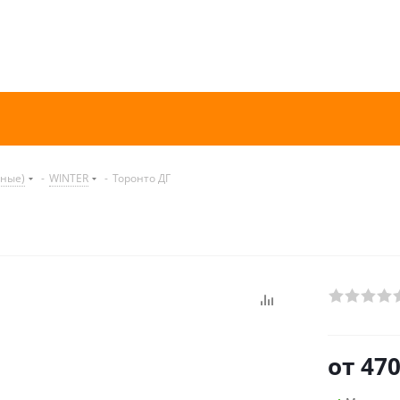
нные)
-
WINTER
-
Торонто ДГ
от
470