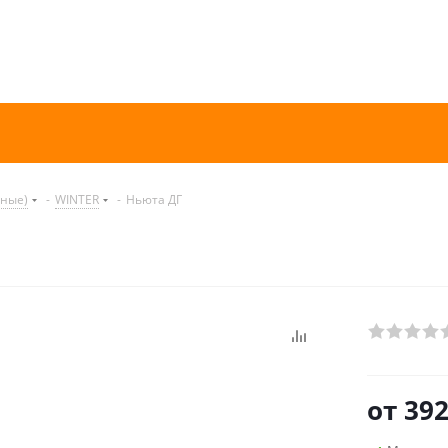
нные)
-
WINTER
-
Ньюта ДГ
от
392