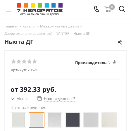
0
Главная
-
Каталог
-
Межкомнатные двери
-
Двери эмаль (окрашенные)
-
WINTER
-
Ньюта ДГ
Ньюта ДГ
Производитель:
Winter
Артикул:
70521
от
392.33 руб.
Много
Нашли дешевле?
Цветовые решения