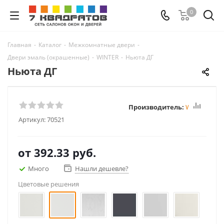
0
Главная
-
Каталог
-
Межкомнатные двери
-
Двери эмаль (окрашенные)
-
WINTER
-
Ньюта ДГ
Ньюта ДГ
Производитель:
Winter
Артикул:
70521
от
392.33 руб.
Много
Нашли дешевле?
Цветовые решения