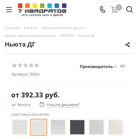
0
Главная
-
Каталог
-
Межкомнатные двери
-
Двери эмаль (окрашенные)
-
WINTER
-
Ньюта ДГ
Ньюта ДГ
Производитель:
Winter
Артикул:
70521
от
392.33 руб.
Много
Нашли дешевле?
Цветовые решения