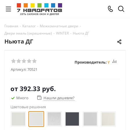
Главная
-
Каталог
-
Межкомнатные двери
-
Двери эмаль (окрашенные)
-
WINTER
-
Ньюта ДГ
Ньюта ДГ
Производитель:
Winter
Артикул:
70521
от
392.33 руб.
Много
Нашли дешевле?
Цветовые решения