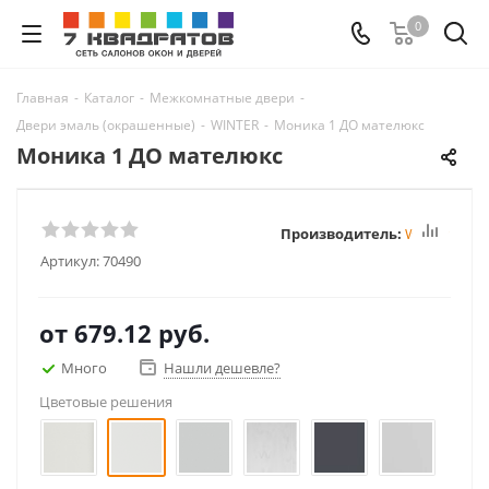
0
Главная
-
Каталог
-
Межкомнатные двери
-
Двери эмаль (окрашенные)
-
WINTER
-
Моника 1 ДО мателюкс
Моника 1 ДО мателюкс
Производитель:
Winter
Артикул:
70490
от
679.12 руб.
Много
Нашли дешевле?
Цветовые решения