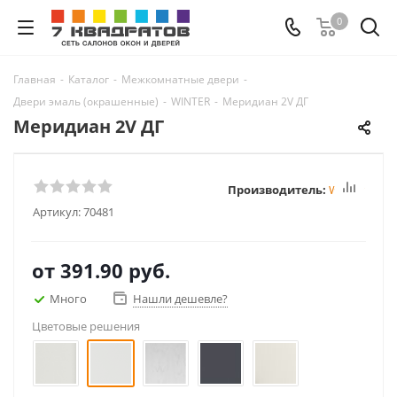
0
Главная
-
Каталог
-
Межкомнатные двери
-
Двери эмаль (окрашенные)
-
WINTER
-
Меридиан 2V ДГ
Меридиан 2V ДГ
Производитель:
Winter
Артикул:
70481
от
391.90 руб.
Много
Нашли дешевле?
Цветовые решения