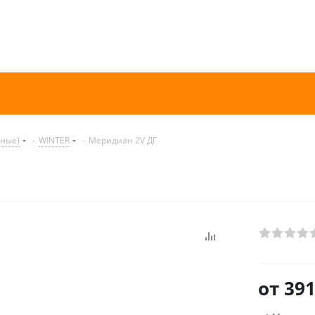
нные)
-
WINTER
-
Меридиан 2V ДГ
от
391