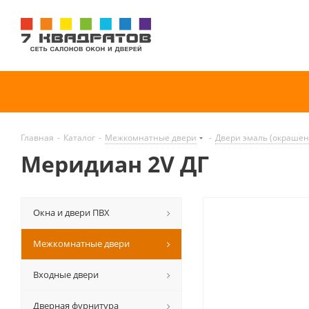
Главная
-
Каталог
-
Межкомнатные двери
-
Двери эмаль (окраше
Меридиан 2V ДГ
Окна и двери ПВХ
Межкомнатные двери
Входные двери
Дверная фурнитура