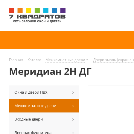
Главная
-
Каталог
-
Межкомнатные двери
-
Двери эмаль (окраше
Меридиан 2H ДГ
Окна и двери ПВХ
Межкомнатные двери
Входные двери
Дверная фурнитура