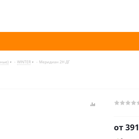
нные)
-
WINTER
-
Меридиан 2H ДГ
от
391