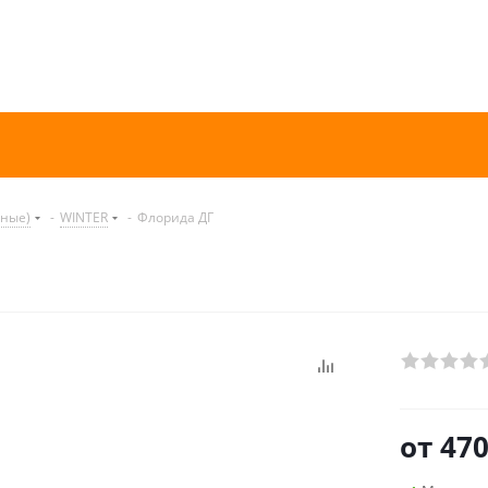
нные)
-
WINTER
-
Флорида ДГ
от
470