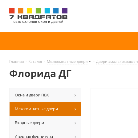
Главная
-
Каталог
-
Межкомнатные двери
-
Двери эмаль (окраше
Флорида ДГ
Окна и двери ПВХ
Межкомнатные двери
Входные двери
Дверная фурнитура