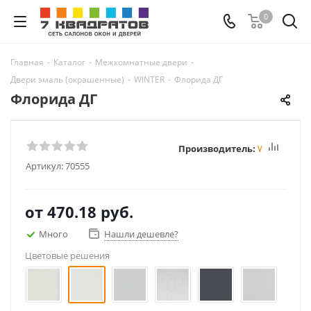
0
Главная
-
Каталог
-
Межкомнатные двери
-
Двери эмаль (окрашенные)
-
WINTER
-
Флорида ДГ
Флорида ДГ
Производитель:
Winter
Артикул:
70555
от
470.18 руб.
Много
Нашли дешевле?
Цветовые решения