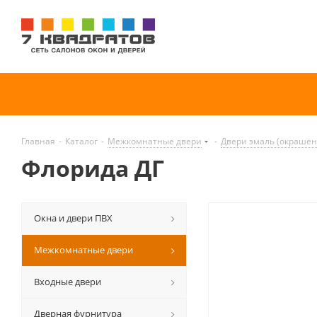
Главная
-
Каталог
-
Межкомнатные двери
-
Двери эмаль (окраше
Флорида ДГ
Окна и двери ПВХ
Межкомнатные двери
Входные двери
Дверная фурнитура