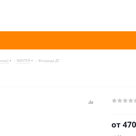
нные)
-
WINTER
-
Флорида ДГ
от
470