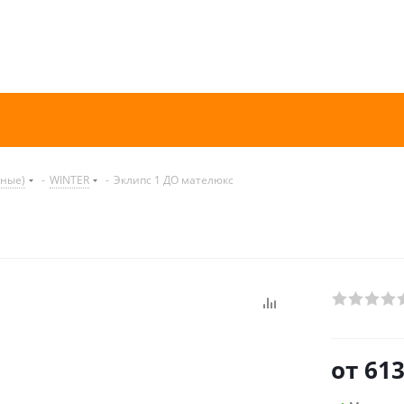
нные)
-
WINTER
-
Эклипс 1 ДО мателюкс
от
613