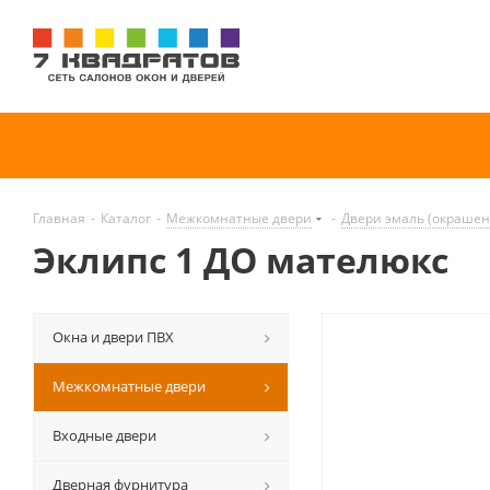
Главная
-
Каталог
-
Межкомнатные двери
-
Двери эмаль (окраше
Эклипс 1 ДО мателюкс
Окна и двери ПВХ
Межкомнатные двери
Входные двери
Дверная фурнитура