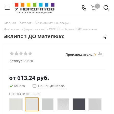
0
Главная
-
Каталог
-
Межкомнатные двери
-
Двери эмаль (окрашенные)
-
WINTER
-
Эклипс 1 ДО мателюкс
Эклипс 1 ДО мателюкс
Производитель:
Winter
Артикул:
70620
от
613.24 руб.
Много
Нашли дешевле?
Цветовые решения