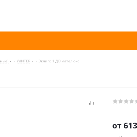
нные)
-
WINTER
-
Эклипс 1 ДО мателюкс
от
613