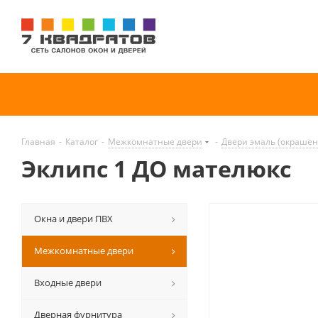
Главная
-
Каталог
-
Межкомнатные двери
-
Двери эмаль (окраше
Эклипс 1 ДО мателюкс
Окна и двери ПВХ
Межкомнатные двери
Входные двери
Дверная фурнитура