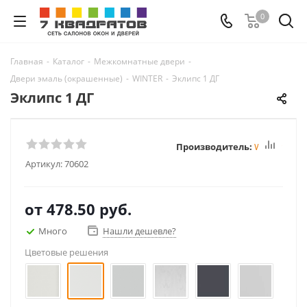
0
Главная
-
Каталог
-
Межкомнатные двери
-
Двери эмаль (окрашенные)
-
WINTER
-
Эклипс 1 ДГ
Эклипс 1 ДГ
Производитель:
Winter
Артикул:
70602
от
478.50 руб.
Много
Нашли дешевле?
Цветовые решения