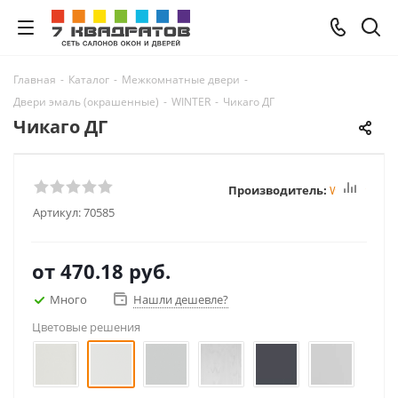
Главная
-
Каталог
-
Межкомнатные двери
-
Двери эмаль (окрашенные)
-
WINTER
-
Чикаго ДГ
Чикаго ДГ
Производитель:
Winter
Артикул:
70585
от
470.18 руб.
Много
Нашли дешевле?
Цветовые решения