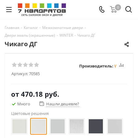
0
Главная
-
Каталог
-
Межкомнатные двери
-
Двери эмаль (окрашенные)
-
WINTER
-
Чикаго ДГ
Чикаго ДГ
Производитель:
Winter
Артикул:
70585
от
470.18 руб.
Много
Нашли дешевле?
Цветовые решения