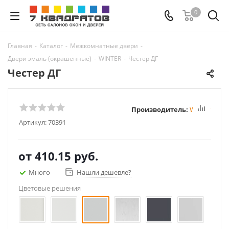
0
Главная
-
Каталог
-
Межкомнатные двери
-
Двери эмаль (окрашенные)
-
WINTER
-
Честер ДГ
Честер ДГ
Производитель:
Winter
Артикул:
70391
от
410.15 руб.
Много
Нашли дешевле?
Цветовые решения