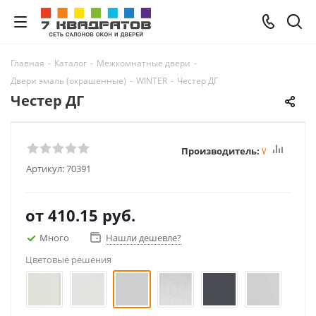
Главная
-
Каталог
-
Межкомнатные двери
-
Двери эмаль (окрашенные)
-
WINTER
-
Честер ДГ
Честер ДГ
Производитель:
Winter
Артикул:
70391
от
410.15 руб.
Много
Нашли дешевле?
Цветовые решения