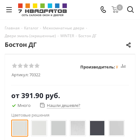
0
Главная
-
Каталог
-
Межкомнатные двери
-
Двери эмаль (окрашенные)
-
WINTER
-
Бостон ДГ
Бостон ДГ
Производитель:
Winter
Артикул:
70322
от
391.90 руб.
Много
Нашли дешевле?
Цветовые решения